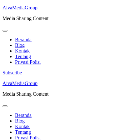
AivaMediaGroup
Media Sharing Content
Beranda
Blog
Kontak
Tentang
Privasi Polisi
Subscribe
Lompat
AivaMediaGroup
ke
Media Sharing Content
konten
(Tekan
Enter)
Beranda
Blog
Kontak
Tentang
Privasi Polisi