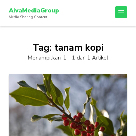
Lompat
AivaMediaGroup
ke
Media Sharing Content
konten
(Tekan
Enter)
Tag:
tanam kopi
Menampilkan: 1 - 1 dari 1 Artikel