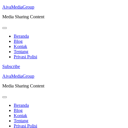
AivaMediaGroup
Media Sharing Content
Beranda
Blog
Kontak
Tentang
Privasi Polisi
Subscribe
Lompat
AivaMediaGroup
ke
Media Sharing Content
konten
(Tekan
Enter)
Beranda
Blog
Kontak
Tentang
Privasi Polisi