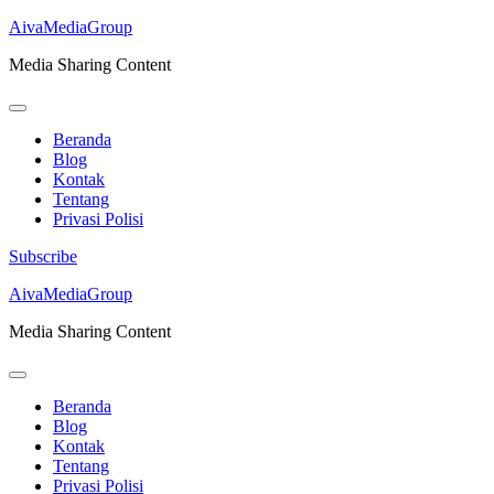
AivaMediaGroup
Media Sharing Content
Beranda
Blog
Kontak
Tentang
Privasi Polisi
Subscribe
Lompat
AivaMediaGroup
ke
Media Sharing Content
konten
(Tekan
Enter)
Beranda
Blog
Kontak
Tentang
Privasi Polisi