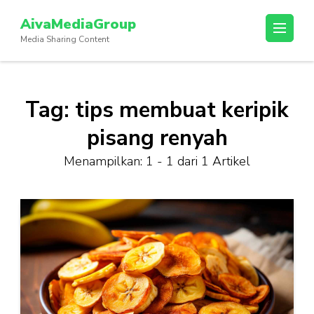
Lompat
AivaMediaGroup
ke
Media Sharing Content
konten
(Tekan
Enter)
Tag:
tips membuat keripik
pisang renyah
Menampilkan: 1 - 1 dari 1 Artikel