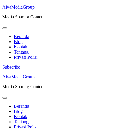
AivaMediaGroup
Media Sharing Content
Beranda
Blog
Kontak
Tentang
Privasi Polisi
Subscribe
Lompat
AivaMediaGroup
ke
Media Sharing Content
konten
(Tekan
Enter)
Beranda
Blog
Kontak
Tentang
Privasi Polisi