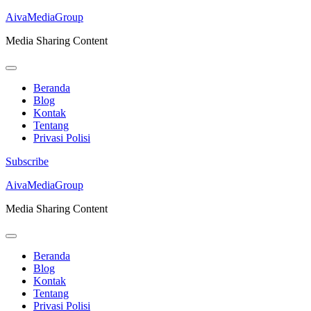
AivaMediaGroup
Media Sharing Content
Beranda
Blog
Kontak
Tentang
Privasi Polisi
Subscribe
Lompat
AivaMediaGroup
ke
Media Sharing Content
konten
(Tekan
Enter)
Beranda
Blog
Kontak
Tentang
Privasi Polisi