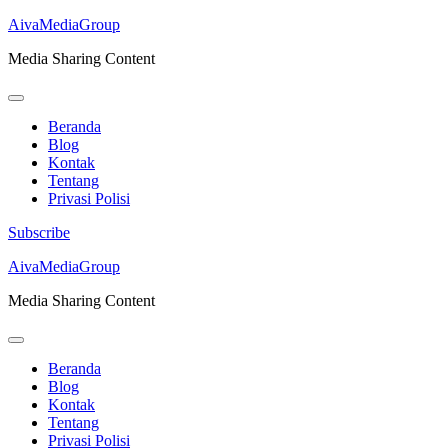
AivaMediaGroup
Media Sharing Content
Beranda
Blog
Kontak
Tentang
Privasi Polisi
Subscribe
Lompat
AivaMediaGroup
ke
Media Sharing Content
konten
(Tekan
Enter)
Beranda
Blog
Kontak
Tentang
Privasi Polisi