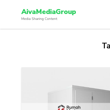
Lompat
ke
AivaMediaGroup
konten
Media Sharing Content
(Tekan
Enter)
T