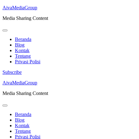
AivaMediaGroup
Media Sharing Content
Beranda
Blog
Kontak
Tentang
Privasi Polisi
Subscribe
Lompat
AivaMediaGroup
ke
Media Sharing Content
konten
(Tekan
Enter)
Beranda
Blog
Kontak
Tentang
Privasi Polisi