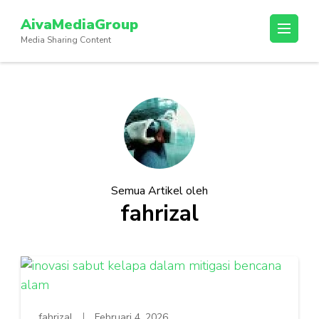
Lompat
AivaMediaGroup
ke
Media Sharing Content
konten
(Tekan
Enter)
Semua Artikel oleh
fahrizal
fahrizal
Februari 4, 2026