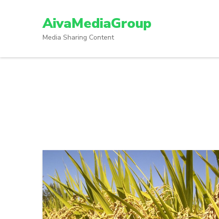
Lompat
ke
AivaMediaGroup
konten
Media Sharing Content
(Tekan
Enter)