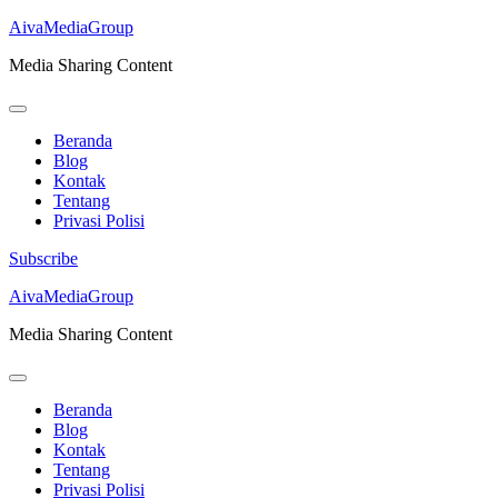
AivaMediaGroup
Media Sharing Content
Beranda
Blog
Kontak
Tentang
Privasi Polisi
Subscribe
Lompat
AivaMediaGroup
ke
Media Sharing Content
konten
(Tekan
Enter)
Beranda
Blog
Kontak
Tentang
Privasi Polisi