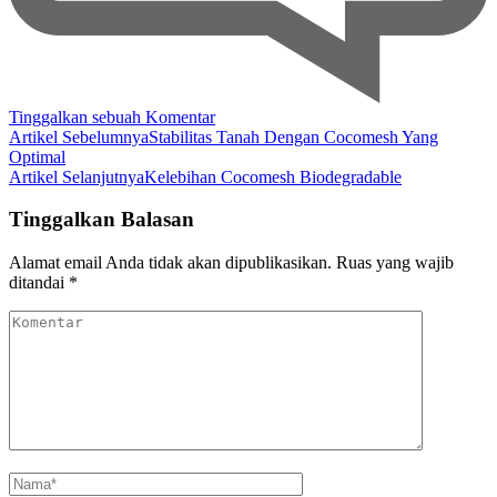
pada
Tinggalkan sebuah Komentar
Navigasi
Bahan
Artikel Sebelumnya
Stabilitas Tanah Dengan Cocomesh Yang
Sablon
Optimal
Artikel
Terbaik
Artikel Selanjutnya
Kelebihan Cocomesh Biodegradable
Kendari
dengan
Tinggalkan Balasan
Gaya
yang
Alamat email Anda tidak akan dipublikasikan.
Ruas yang wajib
Elegan
ditandai
*
Komentar
Nama
*