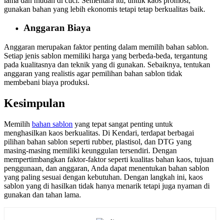
lama dan mudah di cuci. Sementara itu, untuk kaos promosi,
gunakan bahan yang lebih ekonomis tetapi tetap berkualitas baik.
Anggaran Biaya
Anggaran merupakan faktor penting dalam memilih bahan sablon.
Setiap jenis sablon memiliki harga yang berbeda-beda, tergantung
pada kualitasnya dan teknik yang di gunakan. Sebaiknya, tentukan
anggaran yang realistis agar pemilihan bahan sablon tidak
membebani biaya produksi.
Kesimpulan
Memilih
bahan sablon
yang tepat sangat penting untuk
menghasilkan kaos berkualitas. Di Kendari, terdapat berbagai
pilihan bahan sablon seperti rubber, plastisol, dan DTG yang
masing-masing memiliki keunggulan tersendiri. Dengan
mempertimbangkan faktor-faktor seperti kualitas bahan kaos, tujuan
penggunaan, dan anggaran, Anda dapat menentukan bahan sablon
yang paling sesuai dengan kebutuhan. Dengan langkah ini, kaos
sablon yang di hasilkan tidak hanya menarik tetapi juga nyaman di
gunakan dan tahan lama.