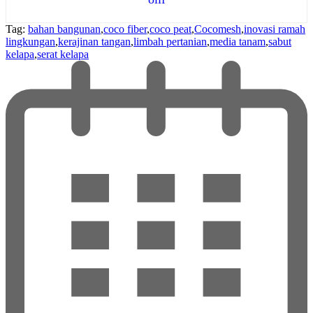
Tag:
bahan bangunan
,
coco fiber
,
coco peat
,
Cocomesh
,
inovasi ramah
lingkungan
,
kerajinan tangan
,
limbah pertanian
,
media tanam
,
sabut
kelapa
,
serat kelapa