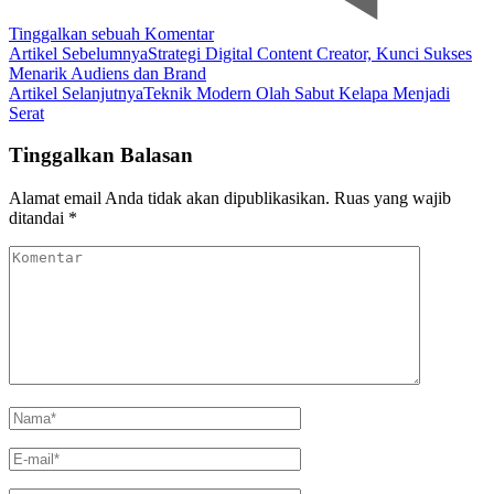
pada
Tinggalkan sebuah Komentar
Navigasi
Cara
Artikel Sebelumnya
Strategi Digital Content Creator, Kunci Sukses
Inovatif
Menarik Audiens dan Brand
Artikel
Mengubah
Artikel Selanjutnya
Teknik Modern Olah Sabut Kelapa Menjadi
Sabut
Serat
Kelapa
Serat
Tinggalkan Balasan
Alamat email Anda tidak akan dipublikasikan.
Ruas yang wajib
ditandai
*
Komentar
Nama
*
E-
mail
*