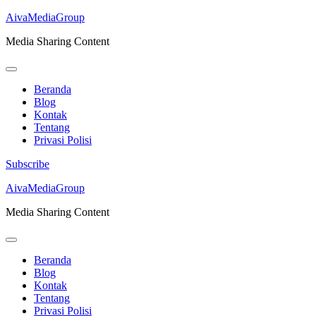
AivaMediaGroup
Media Sharing Content
Beranda
Blog
Kontak
Tentang
Privasi Polisi
Subscribe
Lompat
AivaMediaGroup
ke
Media Sharing Content
konten
(Tekan
Enter)
Beranda
Blog
Kontak
Tentang
Privasi Polisi