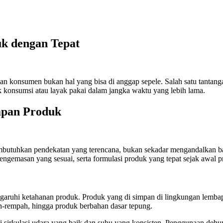
k dengan Tepat
an konsumen bukan hal yang bisa di anggap sepele. Salah satu tantanga
konsumsi atau layak pakai dalam jangka waktu yang lebih lama.
mpan Produk
mbutuhkan pendekatan yang terencana, bukan sekadar mengandalkan bah
gemasan yang sesuai, serta formulasi produk yang tepat sejak awal p
ruhi ketahanan produk. Produk yang di simpan di lingkungan lembap 
h-rempah, hingga produk berbahan dasar tepung.
sirkulasi udara yang baik dan suhu yang konsisten. Penggunaan dehumid