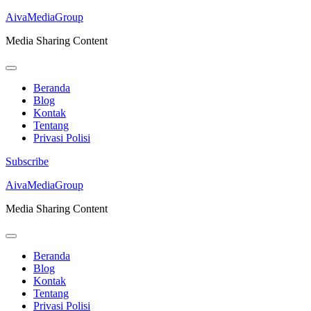
AivaMediaGroup
Media Sharing Content
Beranda
Blog
Kontak
Tentang
Privasi Polisi
Subscribe
Lompat
AivaMediaGroup
ke
Media Sharing Content
konten
(Tekan
Enter)
Beranda
Blog
Kontak
Tentang
Privasi Polisi