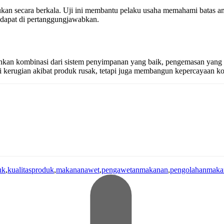
i lakukan secara berkala. Uji ini membantu pelaku usaha memahami batas
 dapat di pertanggungjawabkan.
nkan kombinasi dari sistem penyimpanan yang baik, pengemasan yang te
i kerugian akibat produk rusak, tetapi juga membangun kepercayaan ko
uk
,
kualitasproduk
,
makananawet
,
pengawetanmakanan
,
pengolahanmaka