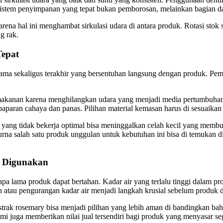
 sistem penyimpanan yang tepat bukan pemborosan, melainkan bagian da
 karena hal ini menghambat sirkulasi udara di antara produk. Rotasi sto
g rak.
Tepat
a sekaligus terakhir yang bersentuhan langsung dengan produk. Pemi
 makanan karena menghilangkan udara yang menjadi media pertumbuha
paran cahaya dan panas. Pilihan material kemasan harus di sesuaikan
 yang tidak bekerja optimal bisa meninggalkan celah kecil yang membu
na salah satu produk unggulan untuk kebutuhan ini bisa di temukan d
g Digunakan
pa lama produk dapat bertahan. Kadar air yang terlalu tinggi dalam
 atau pengurangan kadar air menjadi langkah krusial sebelum produk 
trak rosemary bisa menjadi pilihan yang lebih aman di bandingkan baha
i juga memberikan nilai jual tersendiri bagi produk yang menyasar se