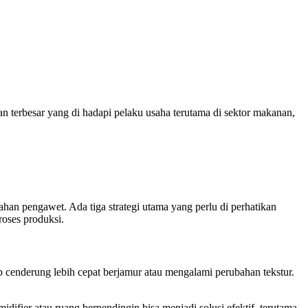
n terbesar yang di hadapi pelaku usaha terutama di sektor makanan,
an pengawet. Ada tiga strategi utama yang perlu di perhatikan
roses produksi.
cenderung lebih cepat berjamur atau mengalami perubahan tekstur.
ifier atau ruang berpendingin bisa menjadi solusi efektif, terutama