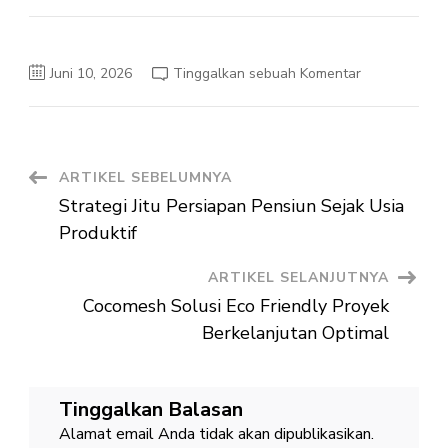
pada
Juni 10, 2026
Tinggalkan sebuah Komentar
Pemanfaatan
Cocomesh
Bahan
Konservasi
Tanah
Ramah
Lingkungan
Navigasi
ARTIKEL SEBELUMNYA
Strategi Jitu Persiapan Pensiun Sejak Usia
Artikel
Produktif
ARTIKEL SELANJUTNYA
Cocomesh Solusi Eco Friendly Proyek
Berkelanjutan Optimal
Tinggalkan Balasan
Alamat email Anda tidak akan dipublikasikan.