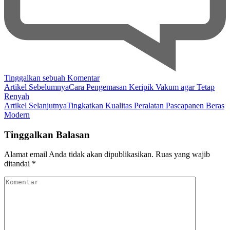
pada
Tinggalkan sebuah Komentar
Navigasi
Dampak
Artikel Sebelumnya
Cara Pengemasan Keripik Vakum agar Tetap
Buruk
Renyah
Artikel
Sampah
Artikel Selanjutnya
Tingkatkan Kualitas Peralatan Pascapanen Beras
Plastik
Modern
Bagi
Laut!
Tinggalkan Balasan
Alamat email Anda tidak akan dipublikasikan.
Ruas yang wajib
ditandai
*
Komentar