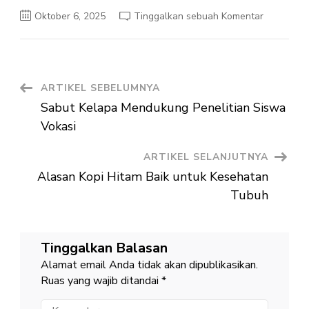
pada
Oktober 6, 2025
Tinggalkan sebuah Komentar
Implement
Sabut
Kelapa
dalam
Green
Tech
Navigasi
ARTIKEL SEBELUMNYA
Sabut Kelapa Mendukung Penelitian Siswa
Artikel
Vokasi
ARTIKEL SELANJUTNYA
Alasan Kopi Hitam Baik untuk Kesehatan
Tubuh
Tinggalkan Balasan
Alamat email Anda tidak akan dipublikasikan.
Ruas yang wajib ditandai
*
Komentar