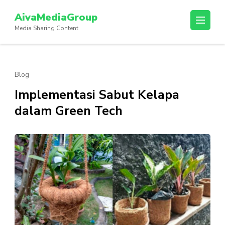
Lompat
AivaMediaGroup
ke
Media Sharing Content
konten
(Tekan
Enter)
Blog
Implementasi Sabut Kelapa
dalam Green Tech