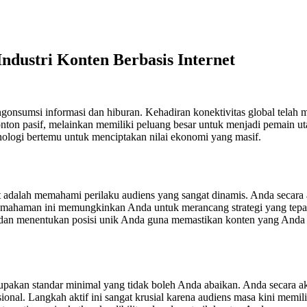
ndustri Konten Berbasis Internet
sumsi informasi dan hiburan. Kehadiran konektivitas global telah mel
ton pasif, melainkan memiliki peluang besar untuk menjadi pemain utam
knologi bertemu untuk menciptakan nilai ekonomi yang masif.
et adalah memahami perilaku audiens yang sangat dinamis. Anda secara
Pemahaman ini memungkinkan Anda untuk merancang strategi yang tepat 
, dan menentukan posisi unik Anda guna memastikan konten yang Anda
merupakan standar minimal yang tidak boleh Anda abaikan. Anda secara 
nal. Langkah aktif ini sangat krusial karena audiens masa kini memiliki