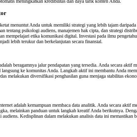
tomatis meningkatkan kredibilitas dan daya tarik konten Anda.
tor
etat menuntut Anda untuk memiliki strategi yang lebih tajam daripada 
ntang psikologi audiens, manajemen hak cipta, dan strategi distribus
dan mempelajari etika komunikasi digital. Investasi pada ilmu pengeta
jadi lebih terukur dan berkelanjutan secara finansial.
t adalah beragamnya jalur pendapatan yang tersedia. Anda secara aktif 
ital langsung ke komunitas Anda. Langkah aktif ini membantu Anda mem
as melakukan diversifikasi penghasilan guna menjaga stabilitas ekonom
ternet adalah kemampuan membaca data analitik. Anda secara aktif memb
angka, melainkan panduan untuk langkah kreatif Anda berikutnya. Deng
 audiens. Kedisplinan dalam melakukan analisis data ini memastikan