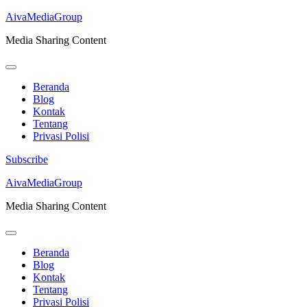
AivaMediaGroup
Media Sharing Content
Beranda
Blog
Kontak
Tentang
Privasi Polisi
Subscribe
Lompat
AivaMediaGroup
ke
Media Sharing Content
konten
(Tekan
Enter)
Beranda
Blog
Kontak
Tentang
Privasi Polisi