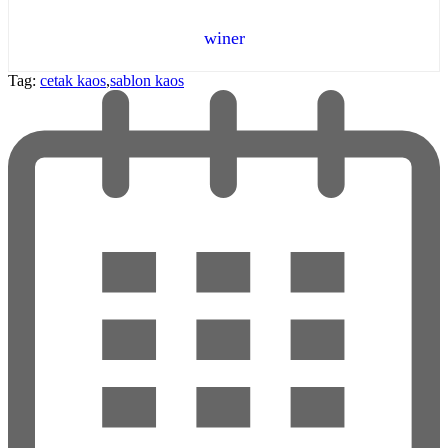
winer
Tag:
cetak kaos
,
sablon kaos