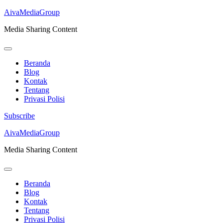
AivaMediaGroup
Media Sharing Content
Beranda
Blog
Kontak
Tentang
Privasi Polisi
Subscribe
Lompat
AivaMediaGroup
ke
Media Sharing Content
konten
(Tekan
Enter)
Beranda
Blog
Kontak
Tentang
Privasi Polisi