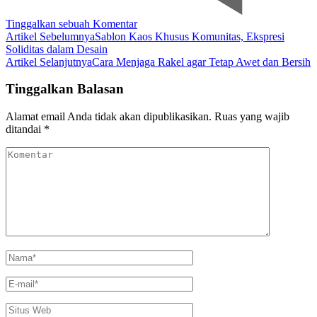
pada
Tinggalkan sebuah Komentar
Navigasi
Jenis
Artikel Sebelumnya
Sablon Kaos Khusus Komunitas, Ekspresi
Sablon
Soliditas dalam Desain
Artikel
Digital
Artikel Selanjutnya
Cara Menjaga Rakel agar Tetap Awet dan Bersih
Tinggalkan Balasan
Alamat email Anda tidak akan dipublikasikan.
Ruas yang wajib
ditandai
*
Komentar
Nama
*
E-
mail
*
Situs