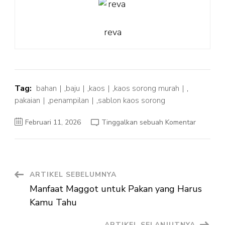
reva
Tag:
bahan
,
baju
,
kaos
,
kaos sorong murah
,
pakaian
,
penampilan
,
sablon kaos sorong
pada
Februari 11, 2026
Tinggalkan sebuah Komentar
Kaos
Sorong
Murah,
Pilihan
Tepat
untuk
Kaos
Navigasi
ARTIKEL SEBELUMNYA
Custom
Berkualit
Manfaat Maggot untuk Pakan yang Harus
Artikel
Kamu Tahu
ARTIKEL SELANJUTNYA