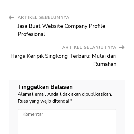
untuk
Anak
Sekolah,
Seru
Navigasi
ARTIKEL SEBELUMNYA
Loh!
Jasa Buat Website Company Profile
Artikel
Profesional
ARTIKEL SELANJUTNYA
Harga Keripik Singkong Terbaru: Mulai dari
Rumahan
Tinggalkan Balasan
Alamat email Anda tidak akan dipublikasikan.
Ruas yang wajib ditandai
*
Komentar