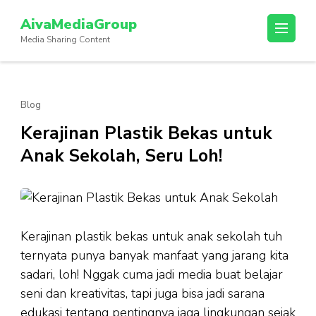
Lompat
AivaMediaGroup
ke
Media Sharing Content
konten
(Tekan
Enter)
Blog
Kerajinan Plastik Bekas untuk
Anak Sekolah, Seru Loh!
Kerajinan plastik bekas untuk anak sekolah tuh
ternyata punya banyak manfaat yang jarang kita
sadari, loh! Nggak cuma jadi media buat belajar
seni dan kreativitas, tapi juga bisa jadi sarana
edukasi tentang pentingnya jaga lingkungan sejak