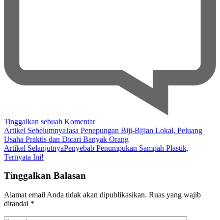
pada
Tinggalkan sebuah Komentar
Navigasi
Keripik
Artikel Sebelumnya
Jasa Penepungan Biji-Bijian Lokal, Peluang
Salak,
Usaha Praktis dan Dicari Banyak Orang
Artikel
Snack
Artikel Selanjutnya
Penyebab Penumpukan Sampah Plastik,
Sehat
Ternyata Ini!
Kekinian
yang
Tinggalkan Balasan
Bikin
Ketagihan
Alamat email Anda tidak akan dipublikasikan.
Ruas yang wajib
ditandai
*
Komentar