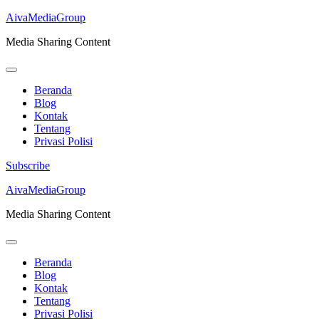
AivaMediaGroup
Media Sharing Content
Beranda
Blog
Kontak
Tentang
Privasi Polisi
Subscribe
Lompat
AivaMediaGroup
ke
Media Sharing Content
konten
(Tekan
Enter)
Beranda
Blog
Kontak
Tentang
Privasi Polisi