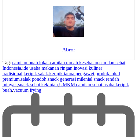
Abror
Tag:
camilan buah lokal
,
camilan ramah kesehatan
,
camilan sehat
Indonesia
,
ide usaha makanan ringan
,
inovasi kuliner
tradisional
,
keripik salak
,
keripik tanpa pengawet
,
produk lokal
premium
,
salak pondoh
,
snack generasi milenial
,
snack rendah
minyak
,
snack sehat kekinian
,
UMKM camilan sehat
,
usaha keripik
buah
,
vacuum frying