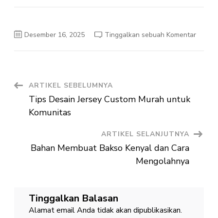
pada
Desember 16, 2025
Tinggalkan sebuah Komentar
Kesala
Umum
Saat
Pesan
Jersey
Custo
Murah
Navigasi
ARTIKEL SEBELUMNYA
Tips Desain Jersey Custom Murah untuk
Artikel
Komunitas
ARTIKEL SELANJUTNYA
Bahan Membuat Bakso Kenyal dan Cara
Mengolahnya
Tinggalkan Balasan
Alamat email Anda tidak akan dipublikasikan.