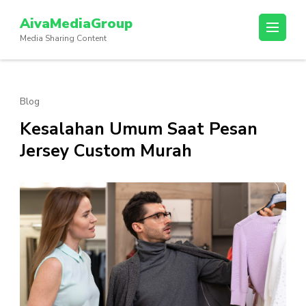
Lompat
AivaMediaGroup
ke
Media Sharing Content
konten
(Tekan
Enter)
Blog
Kesalahan Umum Saat Pesan
Jersey Custom Murah