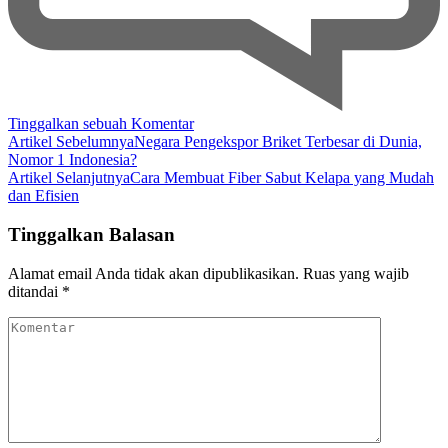
pada
Tinggalkan sebuah Komentar
Navigasi
Cara
Artikel Sebelumnya
Negara Pengekspor Briket Terbesar di Dunia,
Membuat
Nomor 1 Indonesia?
Artikel
Kokedama
Artikel Selanjutnya
Cara Membuat Fiber Sabut Kelapa yang Mudah
dari
dan Efisien
Sabut
Kelapa
Tinggalkan Balasan
Alamat email Anda tidak akan dipublikasikan.
Ruas yang wajib
ditandai
*
Komentar