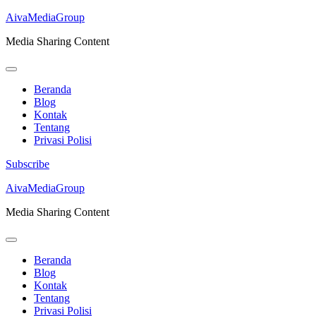
AivaMediaGroup
Media Sharing Content
Beranda
Blog
Kontak
Tentang
Privasi Polisi
Subscribe
Lompat
AivaMediaGroup
ke
Media Sharing Content
konten
(Tekan
Enter)
Beranda
Blog
Kontak
Tentang
Privasi Polisi