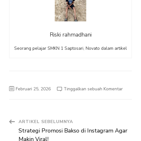
Riski rahmadhani
Seorang pelajar SMKN 1 Saptosari, Novato dalam artikel
pada
Februari 25, 2026
Tinggalkan sebuah Komentar
Rumput
Halus
Dan
Merata
Dengan
Mesin
Pencaca
Navigasi
ARTIKEL SEBELUMNYA
Rumput
Strategi Promosi Bakso di Instagram Agar
Artikel
Makin Viral!