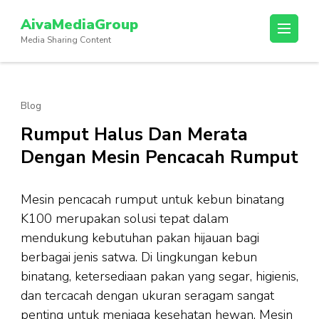
Lompat
AivaMediaGroup
ke
Media Sharing Content
konten
(Tekan
Enter)
Blog
Rumput Halus Dan Merata
Dengan Mesin Pencacah Rumput
Mesin pencacah rumput untuk kebun binatang
K100 merupakan solusi tepat dalam
mendukung kebutuhan pakan hijauan bagi
berbagai jenis satwa. Di lingkungan kebun
binatang, ketersediaan pakan yang segar, higienis,
dan tercacah dengan ukuran seragam sangat
penting untuk menjaga kesehatan hewan. Mesin