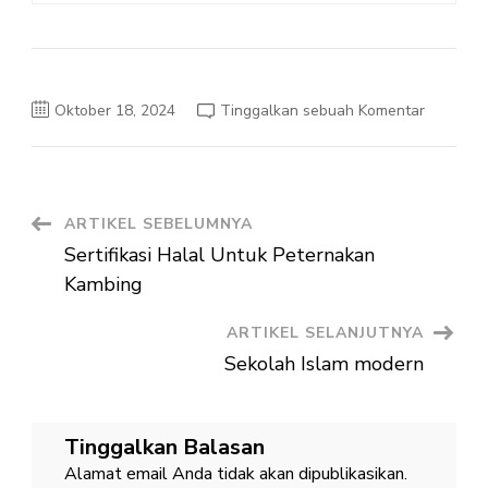
pada
Oktober 18, 2024
Tinggalkan sebuah Komentar
Novasi
Teknolog
Dalam
Peternak
Sapi
Navigasi
ARTIKEL SEBELUMNYA
Sertifikasi Halal Untuk Peternakan
Artikel
Kambing
ARTIKEL SELANJUTNYA
Sekolah Islam modern
Tinggalkan Balasan
Alamat email Anda tidak akan dipublikasikan.