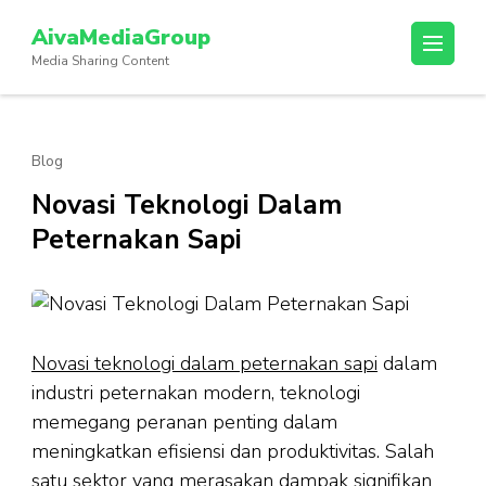
Lompat
AivaMediaGroup
ke
Media Sharing Content
konten
(Tekan
Enter)
Blog
Novasi Teknologi Dalam
Peternakan Sapi
Novasi teknologi dalam peternakan sapi
dalam
industri peternakan modern, teknologi
memegang peranan penting dalam
meningkatkan efisiensi dan produktivitas. Salah
satu sektor yang merasakan dampak signifikan