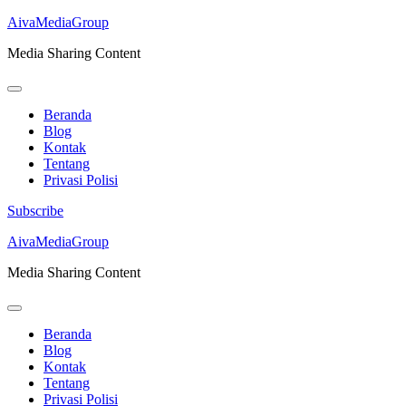
AivaMediaGroup
Media Sharing Content
Beranda
Blog
Kontak
Tentang
Privasi Polisi
Subscribe
Lompat
AivaMediaGroup
ke
Media Sharing Content
konten
(Tekan
Enter)
Beranda
Blog
Kontak
Tentang
Privasi Polisi