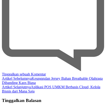
pada
Tinggalkan sebuah Komentar
Navigasi
Rahasia
Artikel Sebelumnya
Keunggulan Jersey Bahan Breathable Olahraga
Akselerasi
Dibanding Kaos Biasa
Artikel
Profit:
Artikel Selanjutnya
Aplikasi POS UMKM Berbasis Cloud, Kelola
Panduan
Bisnis dari Mana Saja
Pelatihan
Penggemukan
Tinggalkan Balasan
Kambing