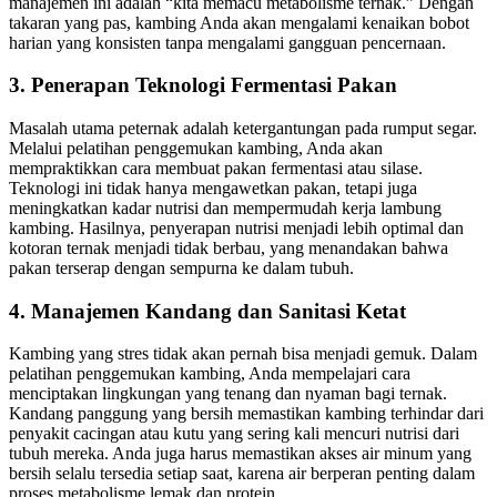
manajemen ini adalah “kita memacu metabolisme ternak.” Dengan
takaran yang pas, kambing Anda akan mengalami kenaikan bobot
harian yang konsisten tanpa mengalami gangguan pencernaan.
3. Penerapan Teknologi Fermentasi Pakan
Masalah utama peternak adalah ketergantungan pada rumput segar.
Melalui pelatihan penggemukan kambing, Anda akan
mempraktikkan cara membuat pakan fermentasi atau silase.
Teknologi ini tidak hanya mengawetkan pakan, tetapi juga
meningkatkan kadar nutrisi dan mempermudah kerja lambung
kambing. Hasilnya, penyerapan nutrisi menjadi lebih optimal dan
kotoran ternak menjadi tidak berbau, yang menandakan bahwa
pakan terserap dengan sempurna ke dalam tubuh.
4. Manajemen Kandang dan Sanitasi Ketat
Kambing yang stres tidak akan pernah bisa menjadi gemuk. Dalam
pelatihan penggemukan kambing, Anda mempelajari cara
menciptakan lingkungan yang tenang dan nyaman bagi ternak.
Kandang panggung yang bersih memastikan kambing terhindar dari
penyakit cacingan atau kutu yang sering kali mencuri nutrisi dari
tubuh mereka. Anda juga harus memastikan akses air minum yang
bersih selalu tersedia setiap saat, karena air berperan penting dalam
proses metabolisme lemak dan protein.