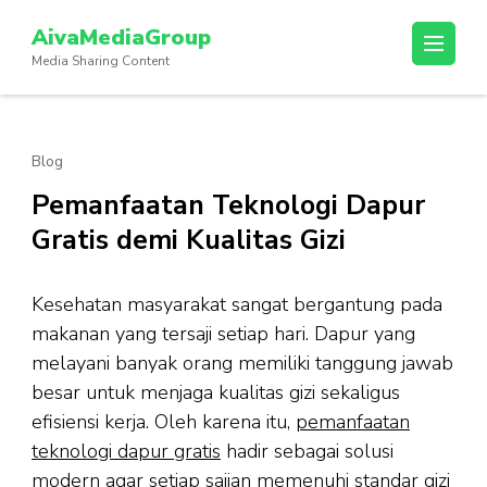
Lompat
AivaMediaGroup
ke
Media Sharing Content
konten
(Tekan
Enter)
Blog
Pemanfaatan Teknologi Dapur
Gratis demi Kualitas Gizi
Kesehatan masyarakat sangat bergantung pada
makanan yang tersaji setiap hari. Dapur yang
melayani banyak orang memiliki tanggung jawab
besar untuk menjaga kualitas gizi sekaligus
efisiensi kerja. Oleh karena itu,
pemanfaatan
teknologi dapur gratis
hadir sebagai solusi
modern agar setiap sajian memenuhi standar gizi