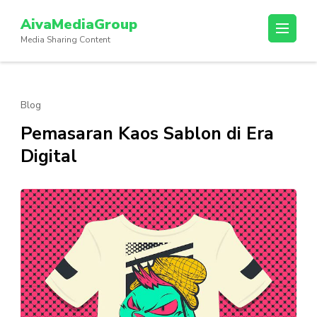
Lompat
AivaMediaGroup
ke
Media Sharing Content
konten
(Tekan
Enter)
Blog
Pemasaran Kaos Sablon di Era
Digital