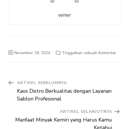
winer
pada
November 18, 2024
Tinggalkan sebuah Komentar
Pemas
Kaos
Sablon
di
Era
Digital
Navigasi
ARTIKEL SEBELUMNYA
Kaos Distro Berkualitas dengan Layanan
Artikel
Sablon Profesional
ARTIKEL SELANJUTNYA
Manfaat Minyak Kemiri yang Harus Kamu
Ketahui