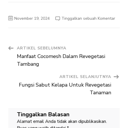
pada
November 19, 2024
Tinggalkan sebuah Komentar
Pendid
Moral
Berbas
Agama
Di
Sekola
Navigasi
ARTIKEL SEBELUMNYA
Manfaat Cocomesh Dalam Revegetasi
Artikel
Tambang
ARTIKEL SELANJUTNYA
Fungsi Sabut Kelapa Untuk Revegetasi
Tanaman
Tinggalkan Balasan
Alamat email Anda tidak akan dipublikasikan.