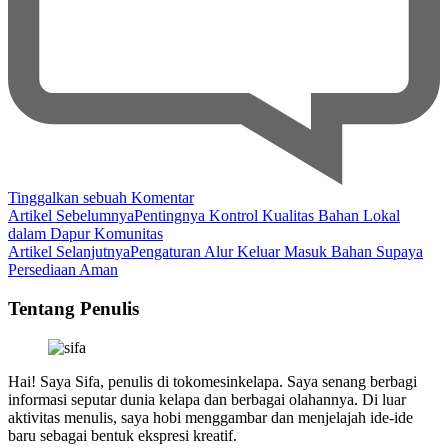
pada
Tinggalkan sebuah Komentar
Navigasi
Pengawasan
Artikel Sebelumnya
Pentingnya Kontrol Kualitas Bahan Lokal
Higienitas
dalam Dapur Komunitas
Artikel
Area
Artikel Selanjutnya
Pengaturan Alur Keluar Masuk Bahan Supaya
Dapur
Persediaan Aman
untuk
Keamanan
Tentang Penulis
Pangan
Hai! Saya Sifa, penulis di tokomesinkelapa. Saya senang berbagi
informasi seputar dunia kelapa dan berbagai olahannya. Di luar
aktivitas menulis, saya hobi menggambar dan menjelajah ide-ide
baru sebagai bentuk ekspresi kreatif.