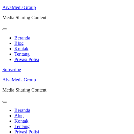
AivaMediaGroup
Media Sharing Content
Beranda
Blog
Kontak
Tentang
Privasi Polisi
Subscribe
Lompat
AivaMediaGroup
ke
Media Sharing Content
konten
(Tekan
Enter)
Beranda
Blog
Kontak
Tentang
Privasi Polisi