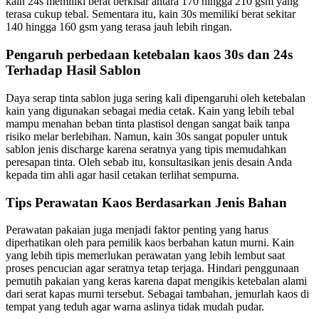
kain 24s memiliki berat berkisar antara 170 hingga 210 gsm yang
terasa cukup tebal. Sementara itu, kain 30s memiliki berat sekitar
140 hingga 160 gsm yang terasa jauh lebih ringan.
Pengaruh perbedaan ketebalan kaos 30s dan 24s
Terhadap Hasil Sablon
Daya serap tinta sablon juga sering kali dipengaruhi oleh ketebalan
kain yang digunakan sebagai media cetak. Kain yang lebih tebal
mampu menahan beban tinta plastisol dengan sangat baik tanpa
risiko melar berlebihan. Namun, kain 30s sangat populer untuk
sablon jenis discharge karena seratnya yang tipis memudahkan
peresapan tinta. Oleh sebab itu, konsultasikan jenis desain Anda
kepada tim ahli agar hasil cetakan terlihat sempurna.
Tips Perawatan Kaos Berdasarkan Jenis Bahan
Perawatan pakaian juga menjadi faktor penting yang harus
diperhatikan oleh para pemilik kaos berbahan katun murni. Kain
yang lebih tipis memerlukan perawatan yang lebih lembut saat
proses pencucian agar seratnya tetap terjaga. Hindari penggunaan
pemutih pakaian yang keras karena dapat mengikis ketebalan alami
dari serat kapas murni tersebut. Sebagai tambahan, jemurlah kaos di
tempat yang teduh agar warna aslinya tidak mudah pudar.