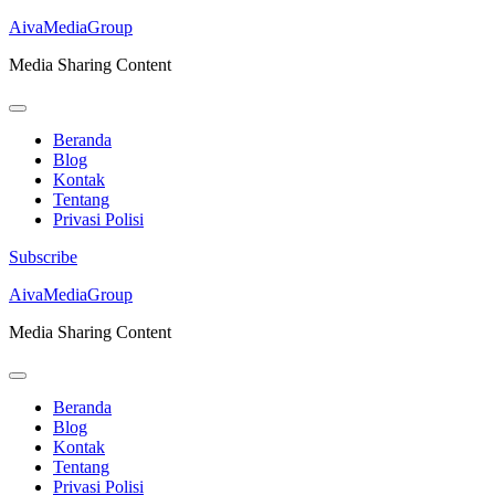
AivaMediaGroup
Media Sharing Content
Beranda
Blog
Kontak
Tentang
Privasi Polisi
Subscribe
Lompat
AivaMediaGroup
ke
Media Sharing Content
konten
(Tekan
Enter)
Beranda
Blog
Kontak
Tentang
Privasi Polisi