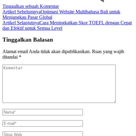
pada
Tinggalkan sebuah Komentar
Navigasi
Memahami
Artikel Sebelumnya
Optimasi Website Multibahasa Bali untuk
Perbedaan
Menjangkau Pasar Global
Artikel
Ketebalan
Artikel Selanjutnya
Cara Meningkatkan Skor TOEFL dengan Cepat
Kaos
dan Efektif untuk Semua Level
30s
dan
Tinggalkan Balasan
24s
Terbaik
Alamat email Anda tidak akan dipublikasikan.
Ruas yang wajib
ditandai
*
Komentar
Nama
*
E-
mail
*
Situs