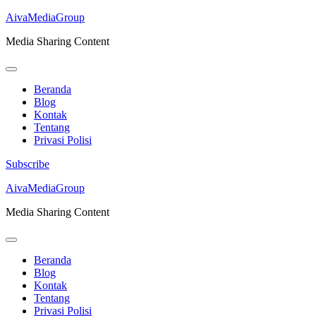
AivaMediaGroup
Media Sharing Content
Beranda
Blog
Kontak
Tentang
Privasi Polisi
Subscribe
Lompat
AivaMediaGroup
ke
Media Sharing Content
konten
(Tekan
Enter)
Beranda
Blog
Kontak
Tentang
Privasi Polisi