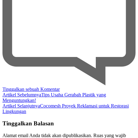
pada
Tinggalkan sebuah Komentar
Navigasi
Proses
Artikel Sebelumnya
Tips Usaha Gerabah Plastik yang
Pembuatan
Menguntungkan!
Artikel
Cocofiber
Artikel Selanjutnya
Cocomesh Proyek Reklamasi untuk Restorasi
Secara
Lingkungan
Lengkap
dan
Tinggalkan Balasan
Berkualitas
Alamat email Anda tidak akan dipublikasikan.
Ruas yang wajib