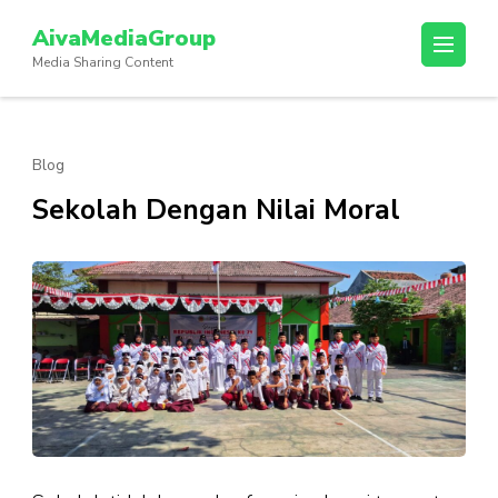
Lompat
AivaMediaGroup
ke
Media Sharing Content
konten
(Tekan
Enter)
Blog
Sekolah Dengan Nilai Moral