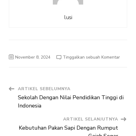
lusi
pada
November 8, 2024
Tinggalkan sebuah Komentar
Sekolah
Dengan
Nilai
Moral
Navigasi
ARTIKEL SEBELUMNYA
Sekolah Dengan Nilai Pendidikan Tinggi di
Artikel
Indonesia
ARTIKEL SELANJUTNYA
Kebutuhan Pakan Sapi Dengan Rumput