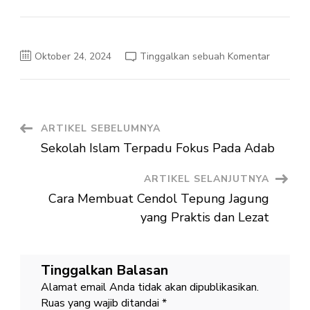
pada
Oktober 24, 2024
Tinggalkan sebuah Komentar
Sekolah
Islam
Menana
Nilai
Keislama
Navigasi
ARTIKEL SEBELUMNYA
Sekolah Islam Terpadu Fokus Pada Adab
Artikel
ARTIKEL SELANJUTNYA
Cara Membuat Cendol Tepung Jagung
yang Praktis dan Lezat
Tinggalkan Balasan
Alamat email Anda tidak akan dipublikasikan.
Ruas yang wajib ditandai
*