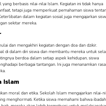
 yang berbasis nilai-nilai Islam. Kegiatan ini tidak hanya
faat, tetapi juga memperkuat pemahaman siswa tenta
terlibatan dalam kegiatan sosial juga mengajarkan sis
gan sekitar mereka.
r
ai dan mengakhiri kegiatan dengan doa dan dzikir.
ual di dalam diri siswa dan membantu mereka untuk sela
tingnya berdoa dalam setiap aspek kehidupan, siswa
nghadapi berbagai tantangan. Ini juga menanamkan rasa
ka.
a Islam
kan moral dan etika. Sekolah Islam mengajarkan nilai-nil
n saling menghormati. Ketika siswa memahami bahwa ibadah
 baik, mereka akan lebih termotivasi untuk melaksanaka