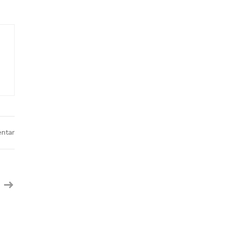
pada
ntar
Sekolah
Islam
Mendukung
Pembiasaan
Ibadah