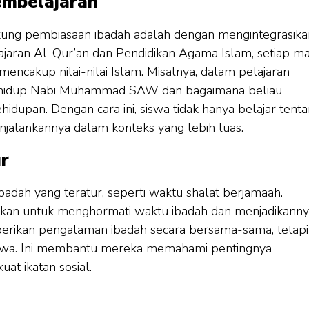
embelajaran
kung pembiasaan ibadah adalah dengan mengintegrasika
ajaran Al-Qur’an dan Pendidikan Agama Islam, setiap m
encakup nilai-nilai Islam. Misalnya, dalam pelajaran
an hidup Nabi Muhammad SAW dan bagaimana beliau
dupan. Dengan cara ini, siswa tidak hanya belajar tent
njalankannya dalam konteks yang lebih luas.
r
adah yang teratur, seperti waktu shalat berjamaah.
jarkan untuk menghormati waktu ibadah dan menjadikann
mberikan pengalaman ibadah secara bersama-sama, tetapi
siswa. Ini membantu mereka memahami pentingnya
t ikatan sosial.