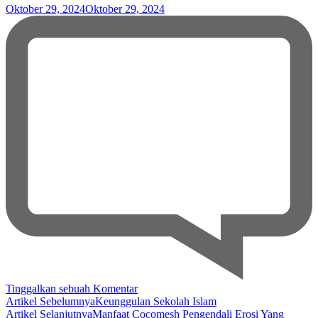
Oktober 29, 2024
Oktober 29, 2024
pada
Tinggalkan sebuah Komentar
Navigasi
Sekolah
Artikel Sebelumnya
Keunggulan Sekolah Islam
Islam
Artikel Selanjutnya
Manfaat Cocomesh Pengendali Erosi Yang