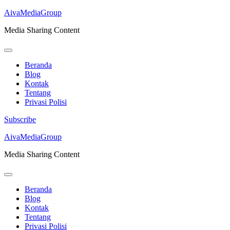
AivaMediaGroup
Media Sharing Content
Beranda
Blog
Kontak
Tentang
Privasi Polisi
Subscribe
Lompat
AivaMediaGroup
ke
Media Sharing Content
konten
(Tekan
Enter)
Beranda
Blog
Kontak
Tentang
Privasi Polisi