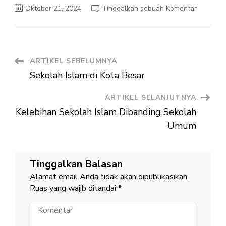
pada
Oktober 21, 2024
Tinggalkan sebuah Komentar
Sekolah
Islam
Terpadu
Menana
Nilai
Islam
Navigasi
ARTIKEL SEBELUMNYA
Sekolah Islam di Kota Besar
Artikel
ARTIKEL SELANJUTNYA
Kelebihan Sekolah Islam Dibanding Sekolah
Umum
Tinggalkan Balasan
Alamat email Anda tidak akan dipublikasikan.
Ruas yang wajib ditandai
*
Komentar