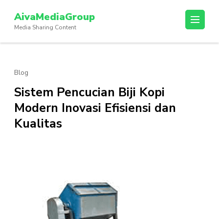
Lompat
AivaMediaGroup
ke
Media Sharing Content
konten
(Tekan
Enter)
Blog
Sistem Pencucian Biji Kopi
Modern Inovasi Efisiensi dan
Kualitas