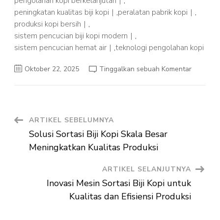
pengolahan kopi berkelanjutan
,
peningkatan kualitas biji kopi
,
peralatan pabrik kopi
,
produksi kopi bersih
,
sistem pencucian biji kopi modern
,
sistem pencucian hemat air
,
teknologi pengolahan kopi
pada
Oktober 22, 2025
Tinggalkan sebuah Komentar
Sistem
Pencucia
Biji
Kopi
Modern
Inovasi
Efisiensi
Navigasi
ARTIKEL SEBELUMNYA
dan
Kualitas
Solusi Sortasi Biji Kopi Skala Besar
Artikel
Meningkatkan Kualitas Produksi
ARTIKEL SELANJUTNYA
Inovasi Mesin Sortasi Biji Kopi untuk
Kualitas dan Efisiensi Produksi