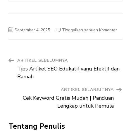
pada
September 4, 2025
Tinggalkan sebuah Komentar
Strateg
Distribu
Makan
Bergizi
Cepat
untuk
Progra
Navigasi
ARTIKEL SEBELUMNYA
MBG
Tips Artikel SEO Edukatif yang Efektif dan
Artikel
Ramah
ARTIKEL SELANJUTNYA
Cek Keyword Gratis Mudah | Panduan
Lengkap untuk Pemula
Tentang Penulis