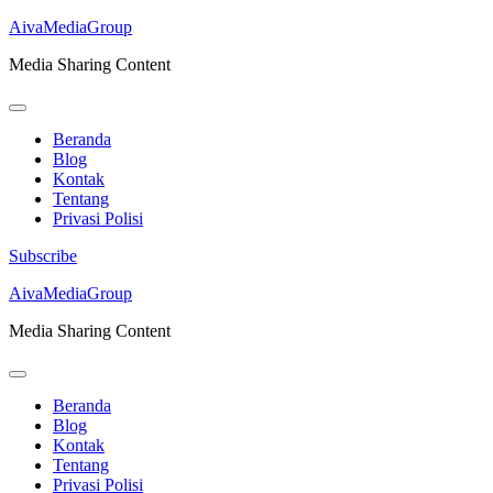
AivaMediaGroup
Media Sharing Content
Beranda
Blog
Kontak
Tentang
Privasi Polisi
Subscribe
Lompat
AivaMediaGroup
ke
Media Sharing Content
konten
(Tekan
Enter)
Beranda
Blog
Kontak
Tentang
Privasi Polisi