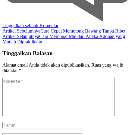
pada
Tinggalkan sebuah Komentar
Navigasi
Struktur
Artikel Sebelumnya
Cara Cepat Memotong Bawang Tanpa Ribet
Halaman
Artikel Selanjutnya
Cara Membuat Mie dari Aneka Adonan yang
Artikel
Website
Mudah Dipraktikkan
yang
Rapi
Tinggalkan Balasan
dan
Teratur
Alamat email Anda tidak akan dipublikasikan.
Ruas yang wajib
ditandai
*
Komentar
Nama
*