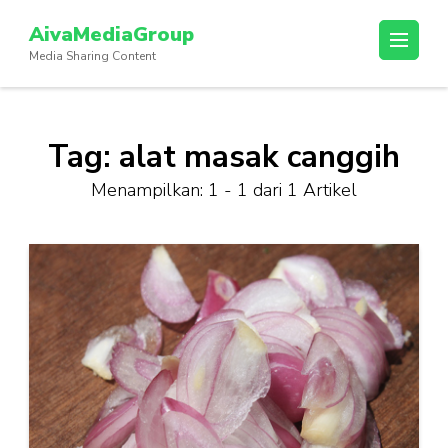
Lompat
AivaMediaGroup
ke
Media Sharing Content
konten
(Tekan
Enter)
Tag:
alat masak canggih
Menampilkan: 1 - 1 dari 1 Artikel