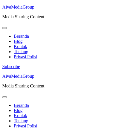
AivaMediaGroup
Media Sharing Content
Beranda
Blog
Kontak
Tentang
Privasi Polisi
Subscribe
Lompat
AivaMediaGroup
ke
Media Sharing Content
konten
(Tekan
Enter)
Beranda
Blog
Kontak
Tentang
Privasi Polisi