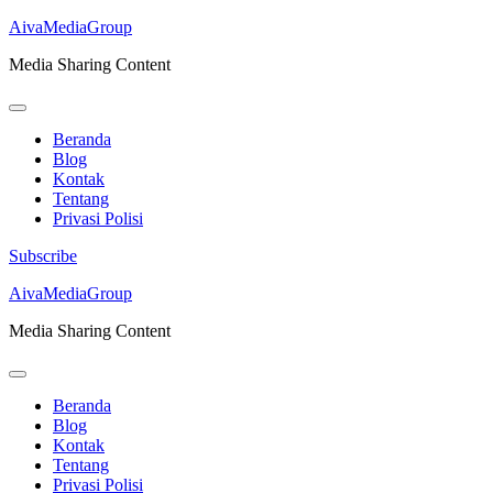
AivaMediaGroup
Media Sharing Content
Beranda
Blog
Kontak
Tentang
Privasi Polisi
Subscribe
Lompat
AivaMediaGroup
ke
Media Sharing Content
konten
(Tekan
Enter)
Beranda
Blog
Kontak
Tentang
Privasi Polisi