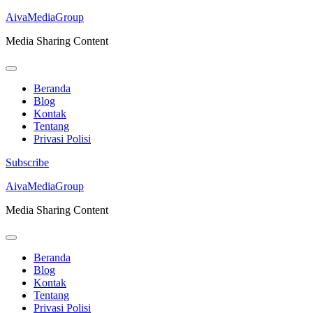
AivaMediaGroup
Media Sharing Content
Beranda
Blog
Kontak
Tentang
Privasi Polisi
Subscribe
Lompat
AivaMediaGroup
ke
Media Sharing Content
konten
(Tekan
Enter)
Beranda
Blog
Kontak
Tentang
Privasi Polisi