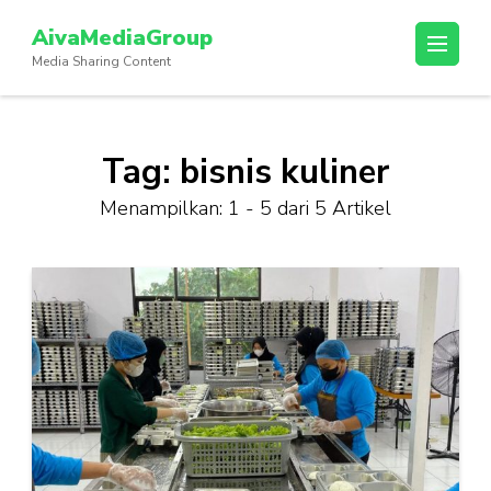
Lompat
AivaMediaGroup
ke
Media Sharing Content
konten
(Tekan
Enter)
Tag:
bisnis kuliner
Menampilkan: 1 - 5 dari 5 Artikel