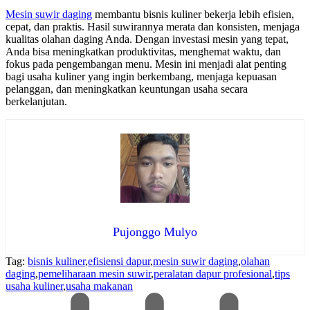
Mesin suwir daging
membantu bisnis kuliner bekerja lebih efisien,
cepat, dan praktis. Hasil suwirannya merata dan konsisten, menjaga
kualitas olahan daging Anda. Dengan investasi mesin yang tepat,
Anda bisa meningkatkan produktivitas, menghemat waktu, dan
fokus pada pengembangan menu. Mesin ini menjadi alat penting
bagi usaha kuliner yang ingin berkembang, menjaga kepuasan
pelanggan, dan meningkatkan keuntungan usaha secara
berkelanjutan.
Pujonggo Mulyo
Tag:
bisnis kuliner
,
efisiensi dapur
,
mesin suwir daging
,
olahan
daging
,
pemeliharaan mesin suwir
,
peralatan dapur profesional
,
tips
usaha kuliner
,
usaha makanan