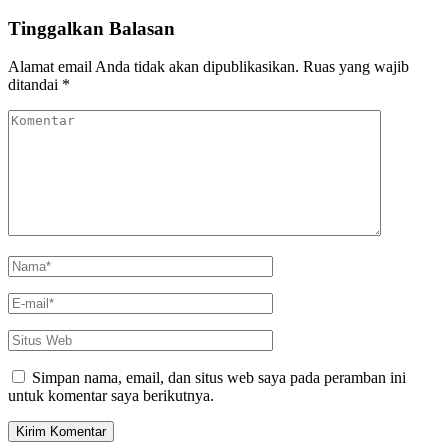
Bisnis
Kuliner,
Tinggalkan Balasan
Efisien
dan
Alamat email Anda tidak akan dipublikasikan.
Ruas yang wajib
Praktis!
ditandai
*
Komentar
Nama
*
E-
mail
*
Situs
Web
Simpan nama, email, dan situs web saya pada peramban ini
untuk komentar saya berikutnya.