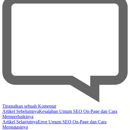
pada
Tinggalkan sebuah Komentar
Navigasi
Mesin
Artikel Sebelumnya
Kesalahan Umum SEO On-Page dan Cara
Suwir
Memperbaikinya
Artikel
Daging
Artikel Selanjutnya
Error Umum SEO On-Page dan Cara
untuk
Mengatasinya