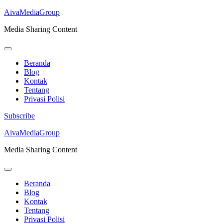
AivaMediaGroup
Media Sharing Content
Beranda
Blog
Kontak
Tentang
Privasi Polisi
Subscribe
Lompat
AivaMediaGroup
ke
Media Sharing Content
konten
(Tekan
Enter)
Beranda
Blog
Kontak
Tentang
Privasi Polisi