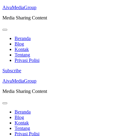
AivaMediaGroup
Media Sharing Content
Beranda
Blog
Kontak
Tentang
Privasi Polisi
Subscribe
Lompat
AivaMediaGroup
ke
Media Sharing Content
konten
(Tekan
Enter)
Beranda
Blog
Kontak
Tentang
Privasi Polisi