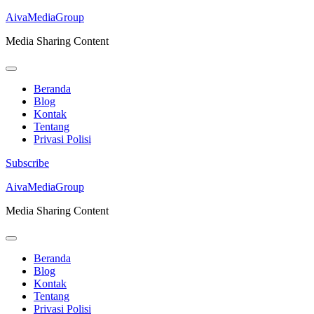
AivaMediaGroup
Media Sharing Content
Beranda
Blog
Kontak
Tentang
Privasi Polisi
Subscribe
Lompat
AivaMediaGroup
ke
Media Sharing Content
konten
(Tekan
Enter)
Beranda
Blog
Kontak
Tentang
Privasi Polisi